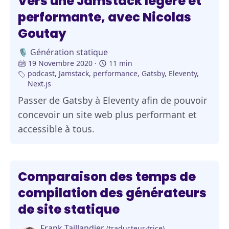
Vers une Jamstack légère et
performante, avec Nicolas
Goutay
🎙️ Génération statique
19 Novembre 2020
11 min
podcast
,
Jamstack
,
performance
,
Gatsby
,
Eleventy
,
Next.js
Passer de Gatsby à Eleventy afin de pouvoir
concevoir un site web plus performant et
accessible à tous.
Comparaison des temps de
compilation des générateurs
de site statique
Frank Taillandier
(traducteur·trice)