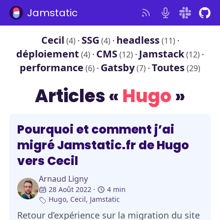
Jamstatic
Cecil
SSG
headless
(4)
·
(4)
·
(11)
·
déploiement
CMS
Jamstack
(4)
·
(12)
·
(12)
·
performance
Gatsby
Toutes
(6)
·
(7)
·
(29)
Articles «
Hugo
»
Hugo
Pourquoi et comment j’ai
migré Jamstatic.fr de Hugo
vers Cecil
Arnaud Ligny
28 Août 2022
4 min
Hugo
,
Cecil
,
Jamstatic
Retour d’expérience sur la migration du site