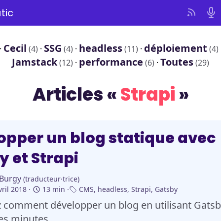
tic
Cecil
SSG
headless
déploiement
·
(4)
·
(4)
·
(11)
·
(4)
Jamstack
performance
Toutes
(12)
·
(6)
·
(29)
Articles «
Strapi
»
opper un blog statique avec
 et Strapi
 Burgy
(traducteur·trice)
vril 2018
13 min
CMS
,
headless
,
Strapi
,
Gatsby
 comment développer un blog en utilisant Gatsby
es minutes.