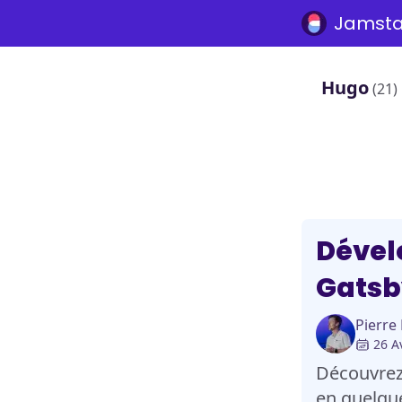
Jamsta
Hugo
(21)
Strapi
Dével
Gatsby
Pierre
26 A
Découvrez
en quelqu