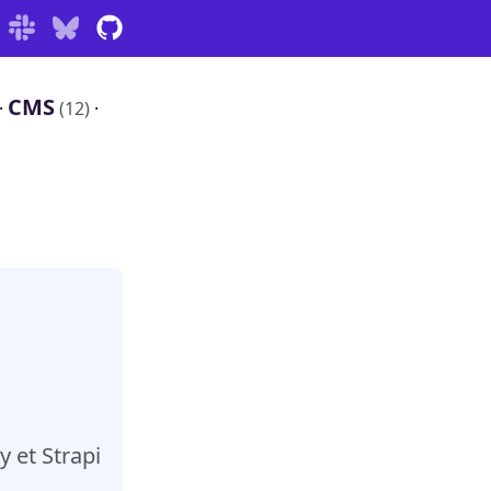
CMS
·
(12)
·
 et Strapi